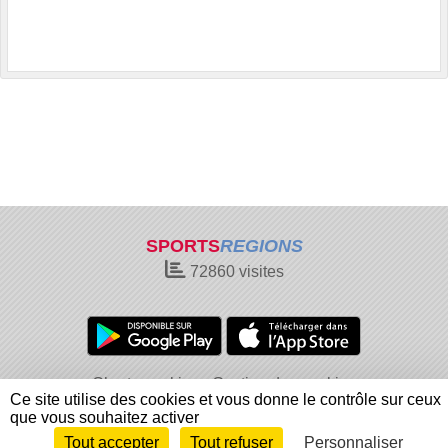
SPORTS
REGIONS
72860
visites
Charte cookies
Gestion des cookies
Ce site utilise des cookies et vous donne le contrôle sur ceux
Informations légales
Signaler un contenu inapproprié
que vous souhaitez activer
Tout accepter
Tout refuser
Personnaliser
Envie de participer ?
Connexion