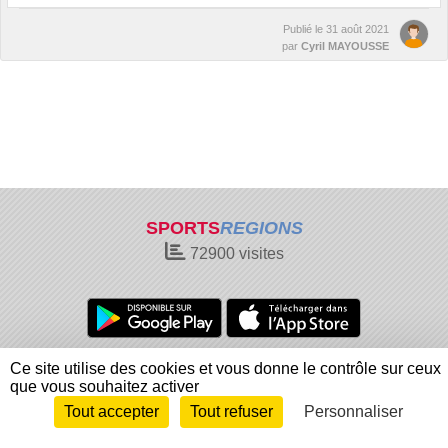
Publié le
31 août 2021
par
Cyril MAYOUSSE
SPORTS
REGIONS
72900
visites
Charte cookies
Gestion des cookies
Ce site utilise des cookies et vous donne le contrôle sur ceux
que vous souhaitez activer
Informations légales
Signaler un contenu inapproprié
Tout accepter
Tout refuser
Personnaliser
Envie de participer ?
Connexion