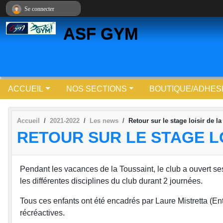
Panneau de gestion des cookies
Se connecter
ASF GYM
ACCUEIL
NOS SECTIONS
BOUTIQUE/ADHES
Accueil
2021-2022
Les news
Retour sur le stage loisir de l
RETOUR SUR LE STAGE L
Pendant les vacances de la Toussaint, le club a ouvert ses
les différentes disciplines du club durant 2 journées.
Tous ces enfants ont été encadrés par Laure Mistretta (E
récréactives.