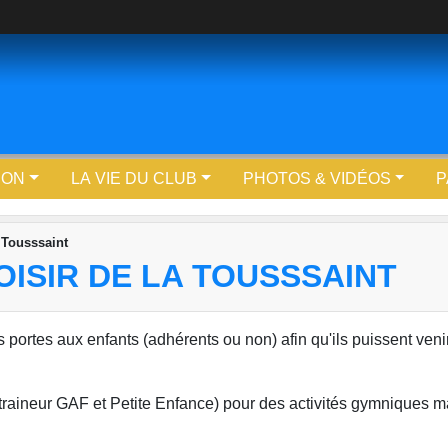
ION
LA VIE DU CLUB
PHOTOS & VIDÉOS
P
a Tousssaint
OISIR DE LA TOUSSSAINT
 portes aux enfants (adhérents ou non) afin qu'ils puissent veni
ntraineur GAF et Petite Enfance) pour des activités gymniques m