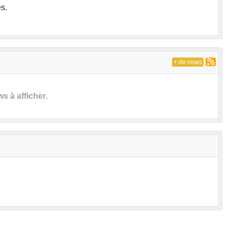
s.
+ de news
 à afficher.