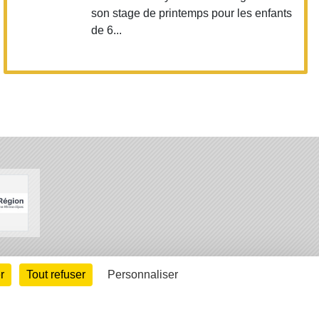
son stage de printemps pour les enfants
de 6...
arte cookies
Gestion des cookies
r
Tout refuser
Personnaliser
s légales
Signaler un contenu inapproprié