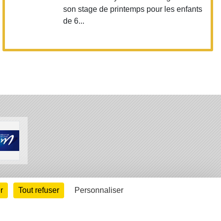
son stage de printemps pour les enfants
de 6...
arte cookies
Gestion des cookies
r
Tout refuser
Personnaliser
s légales
Signaler un contenu inapproprié